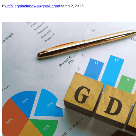
of time, typically visible in falling GDP, rising
March 2, 2026
by
info.jagoindianews@gmail.com
unemployment, reduced incomes…