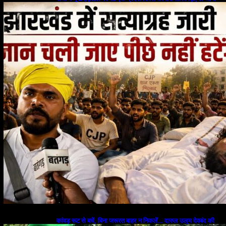
गया अस्पताल
कांवड़ रूट से बचें, बिना जरूरत बाहर न निकलें… दारुल उलूम देवबंद की