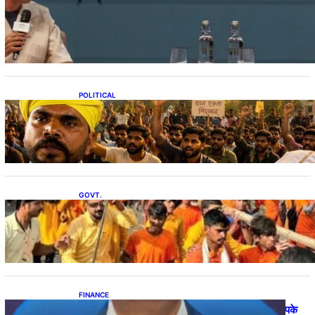
Gen-Z की नब्ज को मोहन भागवत ने समझा, कैसे युवा पीढ़ी और
BJP के बीच ब्रिज बना संघ
POLITICAL
रांची में भूख हड़ताल पर बैठे एक प्रदर्शनकारी की तबीयत बिगड़ी,
ले जाया गया अस्पताल
GOVT.
कांवड़ रूट से बचें, बिना जरूरत बाहर न निकलें… दारुल उलूम
देवबंद की छात्रों को सलाह
FINANCE
Repo Rate: हो गया ऐलान… जानिए घटेगी या बढ़ेगी आपके