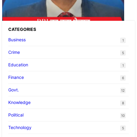
होम-ऑटो लोन की EMI
CATEGORIES
Business
1
Crime
5
Education
1
Finance
6
Govt.
12
Knowledge
8
Political
10
Technology
5