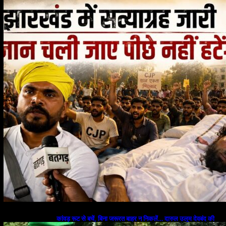
गया अस्पताल
कांवड़ रूट से बचें, बिना जरूरत बाहर न निकलें… दारुल उलूम देवबंद की
छात्रों को सलाह