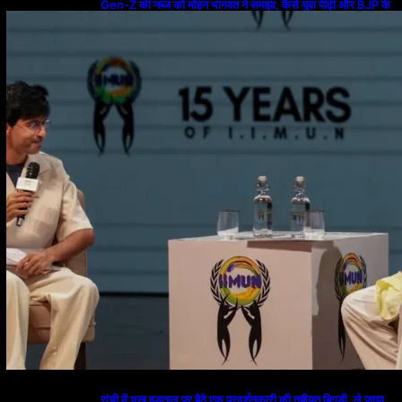
Gen-Z की नब्ज को मोहन भागवत ने समझा, कैसे युवा पीढ़ी और BJP के
बीच ब्रिज बना संघ
रांची में भूख हड़ताल पर बैठे एक प्रदर्शनकारी की तबीयत बिगड़ी, ले जाया