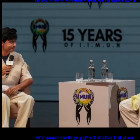
Gen-Z की नब्ज को मोहन भागवत ने समझा, कैसे युवा पीढ़ी और BJP के
बीच ब्रिज बना संघ
रांची में भूख हड़ताल पर बैठे एक प्रदर्शनकारी की तबीयत बिगड़ी, ले जाया